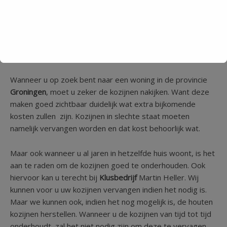
echt wilt, kan u het zelf meten en dan vragen wij om de
maten door te geven via uw email. Maar dan is het geheel
op eigen risico.
Kozijnen
Wanneer u op zoek bent naar een woning in de provincie
Groningen
, moet u zeker de kozijnen nakijken. Want deze
maken goed zichtbaar duidelijk wat extra bijkomende
kosten zullen zijn. Kozijnen in slechte staat moeten
namelijk vervangen worden en dat kost behoorlijk wat.
Maar ook wanneer u al jaren in hetzelfde huis woont, is het
aan te raden om de kozijnen goed te onderhouden. Ook
hiervoor kan u terecht bij
Klusbedrijf
Martin Heller. Wij
kunnen voor u uw kozijnen vervangen indien het nodig is.
Maar we kunnen ook, indien het nog mogelijk is, de houten
kozijnen herstellen. Wanneer u de kozijnen van tijd tot tijd
onderhoudt, zal het niet nodig zijn om deze te vervagen.